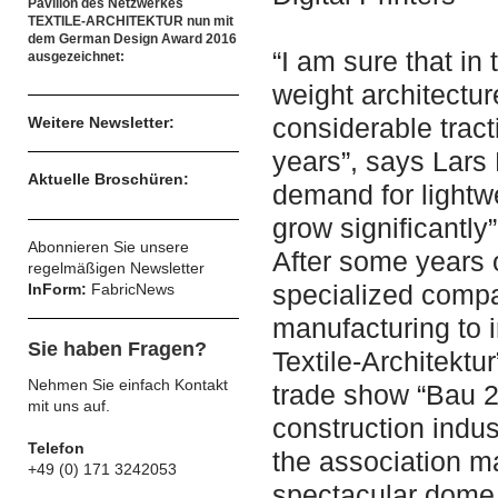
Pavillon des Netzwerkes
TEXTILE-ARCHITEKTUR nun mit
dem German Design Award 2016
“I am sure that in t
ausgezeichnet:
weight architectur
considerable tract
Weitere Newsletter:
years”, says Lar
Aktuelle Broschüren:
demand for lightwe
grow significantly”.
Abonnieren Sie unsere
After some years 
regelmäßigen Newsletter
specialized compa
InForm:
FabricNews
manufacturing to 
Sie haben Fragen?
Textile-Architektur
Nehmen Sie einfach Kontakt
trade show “Bau 2
mit uns auf.
construction indu
Telefon
the association ma
+49 (0) 171 3242053
spectacular dome 