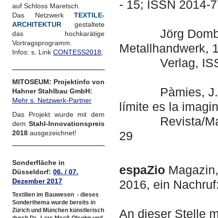
- 15; ISSN 2014-
auf Schloss Maretsch.
Das Netzwerk
TEXTILE-
ARCHITEKTUR
gestaltete
Jörg Dombrowsk
das hochkarätige
Vortragsprogramm.
Metallhandwerk, 1
Infos: s. Link
CONTESS2018
;
Verlag, ISSN
MITOSEUM: Projektinfo von
Pàmies, J. / M
Hahner Stahlbau GmbH:
Mehr s. Netzwerk-Partner
límite es la imagi
Das Projekt wurde mit dem
Revista/Magazin
dem
Stahl-Innovationspreis
2018
ausgezeichnet!
29
Sonderfläche in
espaZio
Magazin,
Düsseldorf:
06. / 07.
Dezember 2017
2016, ein Nachruf
Textilien im Bauwesen - dieses
Sonderthema wurde bereits in
Zürich und München künstlerisch
An dieser Stelle 