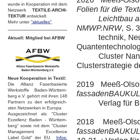
wurde in Kooperation mit dem
Folien für die Text
Netzwerk
TEXTILE-ARCHI-
TEKTUR
entwickelt.
Leichtbau aus 
Mehr unter
"aktuelles"
.
NMWP.NRW
, S. 
technik, Neue 
Aktuell: Mitglied bei AFBW
Quantentechnol
Cluster NanoMi
Clusterstrategie d
Neue Kooperation in Textil:
2019 Meeß-Olsoh
Die Allianz Faserbasierte
Werkstoffe Baden-Württem-
fassadenBAUKULTU
berg e.V. gehört mit ihren 148
Verlag für Bau 
Partnern zu den erfolgreich-
sten Netzwerken in Europa:
Ausgezeichnet als: "Cluster
Exzellenz Baden - Württem-
2018 Meeß-Olsoh
berg" sowie mit dem "Cluster
fassadenBAUKUL
Management Excellence
Label Gold" der EU.
Infos: