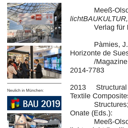
Meeß-Olsohn
lichtBAUKULTUR, 0
Verlag für Bau
Pàmies, J. / Me
Horizonte de Su
/Magazine, 04.2
2014-7783
2013 Structural 
Neulich in München:
Textile Composites
Structures; CIMN
Onate (Eds.):
Meeß-Olsohn, L