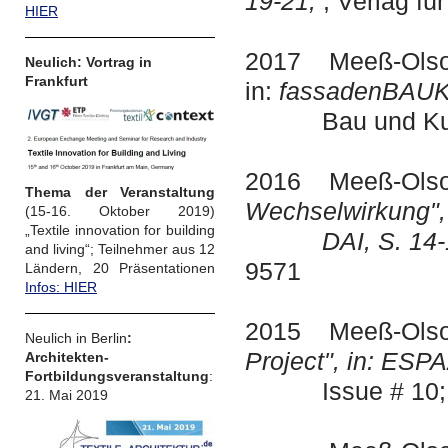
19-21,
; Verlag fü
HIER
2017 Meeß-Olsohn,
Neulich: Vortrag in
Frankfurt
in:
fassadenBAUK
Bau und Kultur
2016 Meeß-Olsoh
Thema der Veranstaltung
Wechselwirkung",
(15-16. Oktober 2019)
„Textile innovation for building
DAI, S. 14-1
and living“; Teilnehmer aus 12
9571
Ländern, 20 Präsentationen
Infos: HIER
2015 Meeß-Olsoh
Neulich in Berlin
:
Project", in: ESP
Architekten-
Fortbildungsveranstaltung
:
Issue # 10; I
21. Mai 2019