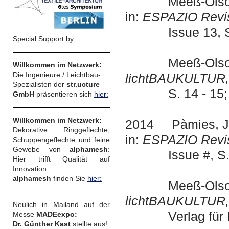
Meeß-Olsohn
in:
ESPAZIO Revis
Issue 13, S.36
Special Support by:
Meeß-Olsohn
Willkommen im Netzwerk:
Die Ingenieure / Leichtbau-
lichtBAUKULTUR, 0
Spezialisten der
str.ucture
S. 14 - 15; Ver
GmbH
präsentieren sich
hier:
Willkommen im Netzwerk:
2014 Pàmies, J.
Dekorative Ringgeflechte,
in:
ESPAZIO Revi
Schuppengeflechte und feine
Gewebe von
alphamesh
:
Issue #, S.47 
Hier trifft Qualität auf
Innovation.
alphamesh
finden Sie
hier:
Meeß-Olsohn
lichtBAUKULTUR, 0
Neulich in Mailand auf der
Verlag für Bau
Messe
MADEexpo:
Dr. Günther Kast
stellte aus!