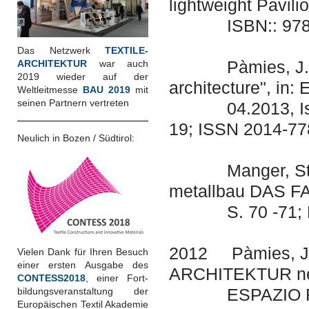
lightweight Pavili
ISBN:: 978-8
Das Netzwerk
TEXTILE-
Pàmies, J. / Me
ARCHITEKTUR
war auch
2019 wieder auf der
architecture", i
Weltleitmesse
BAU 2019
mit
seinen Partnern vertreten
04.2013, Issue 
19; ISSN 2014-77
Neulich in Bozen / Südtirol:
Manger, Stefani
metallbau DAS F
S. 70 -71; BA
2012 Pàmies, J. 
Vielen Dank für Ihren Besuch
einer ersten Ausgabe des
ARCHITEKTUR netw
CONTESS2018
, einer Fort-
ESPAZIO Revist
bildungsveranstaltung der
Europäischen Textil Akademie