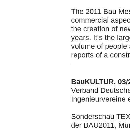
The 2011 Bau Mess
commercial aspect
the creation of ne
years. It
’
s the lar
volume of people a
reports of a const
BauKULTUR, 03/
Verband Deutscher
Ingenieurvereine 
Sonderschau TE
der BAU2011, Mü