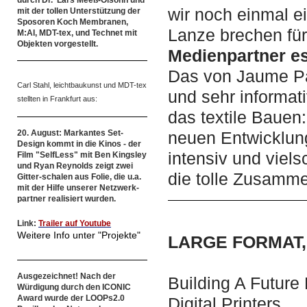
durch Dr. Lars Meeß-Olsohn und
wir noch einmal e
mit der tollen Unterstützung der
Sposoren Koch Membranen,
Lanze brechen fü
M:AI, MDT-tex, und Technet mit
Objekten vorgestellt.
Medienpartner e
Das von Jaume Pà
Carl Stahl, leichtbaukunst und MDT-tex
und sehr informati
stellten in Frankfurt aus:
das textile Bauen
20. August: Markantes Set-
neuen Entwicklun
Design kommt in die Kinos - der
intensiv und viels
Film "SelfLess" mit Ben Kingsley
und Ryan Reynolds zeigt zwei
die tolle Zusamme
Gitter-schalen aus Folie, die u.a.
mit der Hilfe unserer Netzwerk-
partner realisiert wurden.
Link:
Trailer auf Youtube
Weitere Info unter "Projekte"
LARGE FORMAT, 
Ausgezeichnet! Nach der
Building A Future
Würdigung durch den ICONIC
Award wurde der LOOPs2.0
Digital Printers